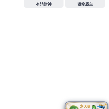
吃角子老虎機註冊即享豪禮，快樂輕鬆擁有
分類
未分類
老虎機
通博娛樂
通博娛樂城
通博娛樂城代理
通博娛樂城儲值