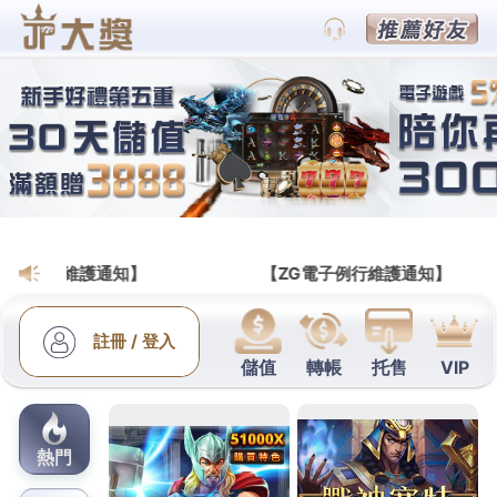
通博娛樂城官方網站
通博娛樂城設計簡潔方便，讓
玩家隨時隨地都能輕鬆玩遊戲
通博娛樂城
提供超多項優惠，娛樂城體驗金免費領、
天天簽到領獎金、首儲1000送1000、不定時抽
IPHONE等等多項好康，等著玩家來參加領取，是玩
家選擇大撈家的重要原因，主題豐富和玩法多樣化的
老虎機、捕魚機遊戲為您吸引和保留新玩家，通博娛
樂城令人難忘的遊戲體驗屢屢創下市場傲人佳績，已
成為亞洲最具競爭力的電子遊戲供應商！