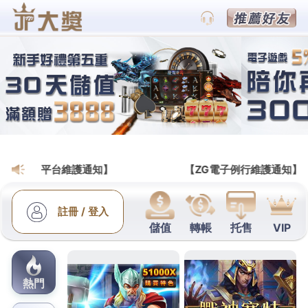
通博娛樂城官方網站
通博娛樂城為您帶來不斷創新
的娛樂體驗，滿足每位玩家的
需求
通博娛樂城
以其卓越的遊戲體驗和高額獎金而聞名。
平台提供多種熱門遊戲，包括電子遊戲、真人娛樂和
體育博彩，並且以其透明、公正的遊戲環境贏得了玩
家的信賴，滿足全球各類市場。憑藉強大的背景與雄
厚的實力，覆蓋目前亞洲所有主流視訊遊戲，支持跨
平台操作；通博娛樂城多達15款遊戲供玩家隨心挑