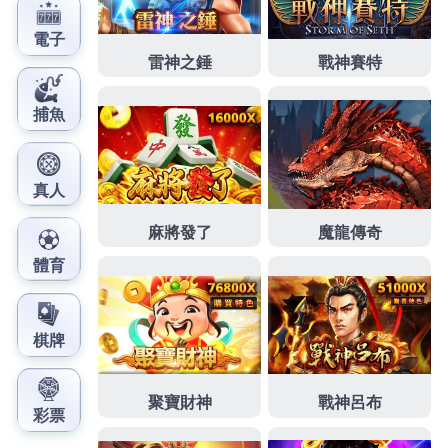
選，且持續保持遊戲更新換代。
作
發
分
admin
2025 年 11 月 29 日
通博娛樂城
者
佈
類
日
期:
文
上一篇文章
章
通博娛樂城設計簡潔方便，讓玩家隨
上
一
時隨地都能輕鬆玩遊戲
導
篇
覽
文
章:
下一篇文章
長期穩定營運，通博娛樂城成為娛樂
下
一
首選
篇
文