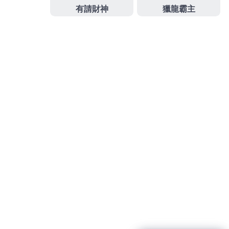
通博娛樂城代理卓越的品質與誠信出金，是留住玩
家的終極武器
分類
未分類
老虎機
通博娛樂
通博娛樂城
通博娛樂城代理
通博娛樂城儲值