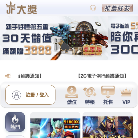
通博娛樂城官方網站
通博娛樂城讓玩家安心享受多
元的娛樂性遊戲
通博娛樂城
是一個結合了娛樂性和投資性的地方，能
夠滿足不同玩家的需求，提供真實賭桌遊戲、機台遊
戲、安全交易、多元化付款選項、24小時客服支援，
提供真人、彩票、體育、老虎機等熱門上百款遊戲，
提供首儲1000即贈688的超殺優惠，更是全台返水最
高的優質娛樂城，通博娛樂城提供順暢、安全、公
正、真實、技術，成為玩家在線上賭場最佳合作夥