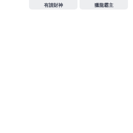
通博娛樂城代理卓越的品質與誠信出金，是留住玩
家的終極武器
通博娛樂城拒絕等待，體驗秒級出金的尊榮特權
吃角子老虎機註冊即享豪禮，快樂輕鬆擁有
分類
未分類
老虎機
通博娛樂
通博娛樂城