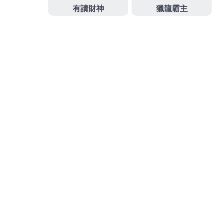
通博娛樂城代理卓越的品質與誠信出金，是留住玩
家的終極武器
通博娛樂城拒絕等待，體驗秒級出金的尊榮特權
吃角子老虎機註冊即享豪禮，快樂輕鬆擁有
分類
未分類
老虎機
通博娛樂
通博娛樂城