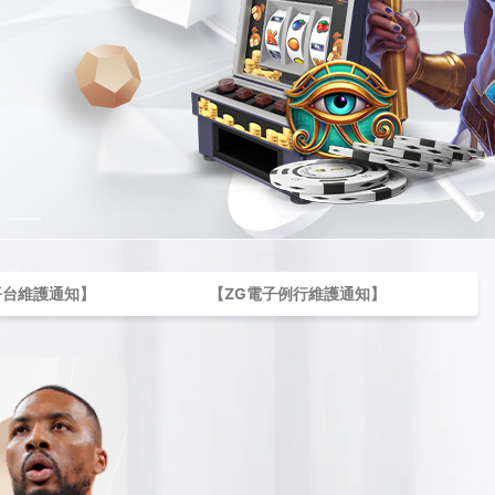
近期文章
權威機構認證！最值得信賴的公平吃角子老虎機
免費遊戲狂發！零成本開啟你的爆金之亂
財富巨輪開始轉動，通博娛樂城儲值即刻解鎖限
時好康
穩健營運不掉線，通博娛樂城用心守護每位玩家
體驗
通博娛樂城代理卓越的品質與誠信出金，是留住
玩家的終極武器
分類