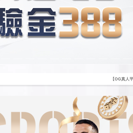
對安全的重視，因此始終將安全保障置於首位，擁有正規營運許
管，確保平台的合法性與正規性，新人註冊即享高額紅包，無門
累積積分，積分可兌換現金或遊戲禮品；週末加碼活動，充值享
會參與幸運抽獎，贏取大額獎金。安全方面，我們同樣嚴格把
高級加密技術，保障你的信息和資金安全。選擇通博娛樂，讓你
暢快的博弈之旅，趕緊註冊體驗吧！
的樂趣，還能結識志同道合的玩伴