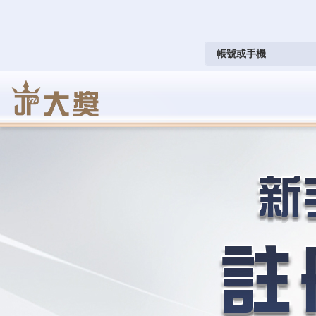
通博娛樂城官方網站
通博娛樂城最新的吃角子老虎機登場囉！遊戲過程中刺激緊湊的
通博娛樂音效立體震
戲體驗