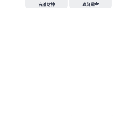
家的終極武器
通博娛樂城拒絕等待，體驗秒級出金的尊榮特權
吃角子老虎機註冊即享豪禮，快樂輕鬆擁有
分類
未分類
老虎機
通博娛樂
通博娛樂城
通博娛樂城代理