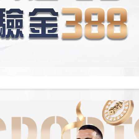
隨心暢玩的大型遊戲，這裡都是真人玩家，驚心動魄的真人對戰
戰，包含了時下流行的各類遊戲玩法，加之豐富遊戲項目，老虎
機上體驗電玩城般的快感。
都可以體驗掌上玩遊戲的樂趣
場遊戲，讓玩家可以隨時隨地感受賭