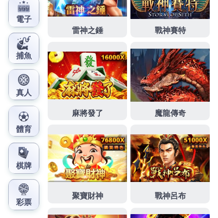
統。
作
發
分
admin
2025 年 8 月 8 日
通博娛樂城
者
佈
類
日
期:
文
上一篇文章
章
通博娛樂城多種線上賭埸遊戲供您選
上
一
擇
導
篇
覽
文
章:
下一篇文章
通博娛樂城供更豐富的娛樂選擇與更
下
一
安全的遊戲環境
篇
文