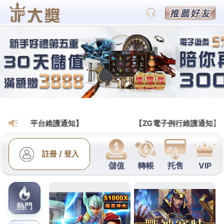
通博娛樂城官方網站
通博娛樂城是安全、可靠、玩
家信賴的遊戲天堂
通博娛樂城是備受玩家關注和喜愛的球探比分平台，
以專注高端用戶，精細團隊運營體驗，心貼心服務玩
家為理念，通博娛樂城提供專業賽事、直播資訊、解
說培養，讓所有玩家都能享受到競技的樂趣，以口碑
和服務質量贏得玩家美譽。打造出多元、創新、資安
完善的精品遊戲，推薦無論玩家現時身處何處，隨時
可盡情享受遊戲的樂趣，廣受亞洲各地之矚目。