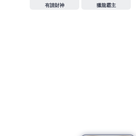
通博娛樂城拒絕等待，體驗秒級出金的尊榮特權
吃角子老虎機註冊即享豪禮，快樂輕鬆擁有
分類
未分類
老虎機
通博娛樂
通博娛樂城
通博娛樂城代理
通博娛樂城儲值