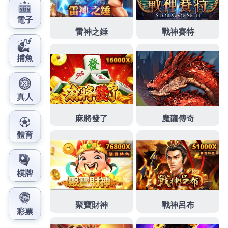
也提高了獲利的可能性。
作
發
分
admin
2025 年 7 月 16 日
通博娛樂
者
佈
類
日
期:
文
上一篇文章
章
通博娛樂城透明的規則、高效率的提
上
一
款流程及多樣化的遊戲選擇
導
篇
覽
文
章:
下一篇文章
通博娛樂城透明的規則、高效率的提
下
一
款流程及多樣化的遊戲選擇
篇
文