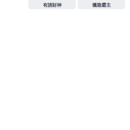
驗
通博娛樂城代理卓越的品質與誠信出金，是留住玩
家的終極武器
分類
未分類
老虎機
通博娛樂
通博娛樂城
通博娛樂城代理