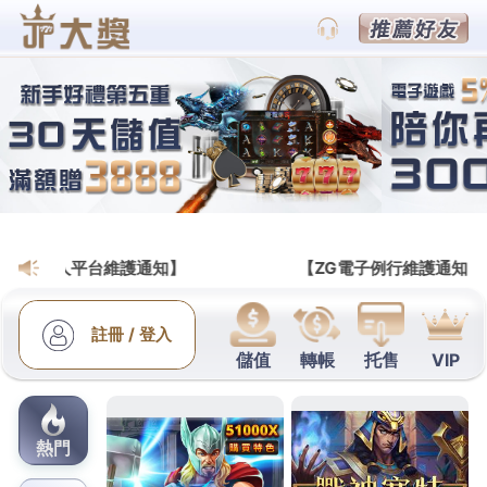
通博娛樂城官方網站
通博娛樂城提供橫幅的大畫
面，讓玩家能夠享受沉浸式的
遊戲體驗
通博娛樂城
提供真人百家、棋牌及老虎機等之外，更
多了體育電競賽事、彩票等更豐富多樣的遊戲，如臨
現場實境。並以服務至上的精神，全年無休，24小時
處理解決玩家對於網站、遊戲的種種疑難雜症，通博
娛樂城儘管推出時間不長，已經擁有上百萬會員。遊
戲類型包括老虎機、捕魚機和百家樂，每款遊戲畫風