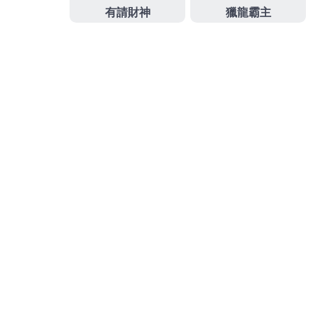
穩健營運不掉線，通博娛樂城用心守護每位玩家體
驗
通博娛樂城代理卓越的品質與誠信出金，是留住玩
家的終極武器
分類
未分類
老虎機
通博娛樂
通博娛樂城