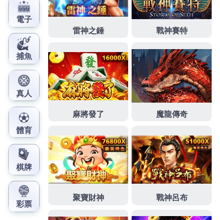
精緻，操作簡便。
作
發
分
admin
2025 年 3 月 8 日
通博娛樂城
者
佈
類
日
期:
文
上一篇文章
章
通博娛樂城官方網站提供更多豐富多
上
一
元的投注組合，讓你輕鬆暢玩
導
篇
覽
文
章:
下一篇文章
通博娛樂城官方網站讓使用者能享受
下
一
到舒服的遊玩體驗