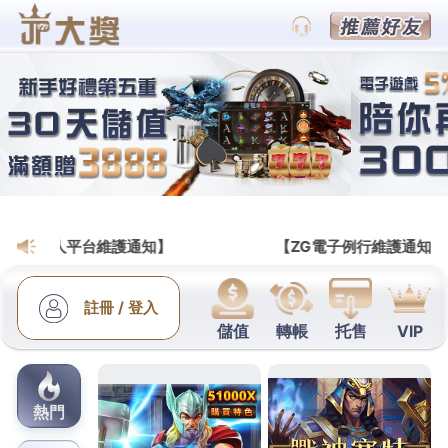
通博娛樂城官方網站
通博娛樂城遊戲的畫面精美、
音效逼真，能夠帶給玩家身臨
其境的遊戲體驗
通博娛樂城
是亞洲博弈集團，專為玩家提供體育、百
家樂、老虎機、彩票等多元化的電子遊戲，秉持著玩
家至上的理念，親切的客服隨時待命，為你的旅程保
駕護航，無上限、免申請、免等待，新會員送超商購
物金200元，通博娛樂城使用了極好的安全技術特
性，能在玩家和遊戲之間的信息傳遞上毫無漏洞，複