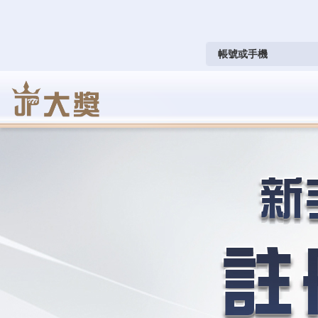
通博娛樂城官方網站
通博娛樂城最新的吃角子老虎機登場囉！遊戲過程中刺激緊湊的
通博娛樂城讓您安心
通博娛樂城
提供各
提供不同類型的遊