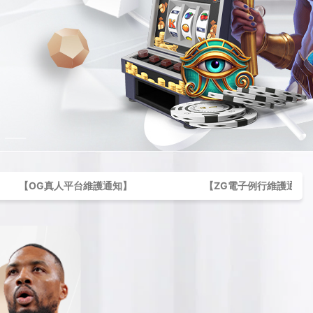
近期文章
權威機構認證！最值得信賴的公平吃角子老虎機
免費遊戲狂發！零成本開啟你的爆金之亂
財富巨輪開始轉動，通博娛樂城儲值即刻解鎖限
時好康
穩健營運不掉線，通博娛樂城用心守護每位玩家
體驗
通博娛樂城代理卓越的品質與誠信出金，是留住
玩家的終極武器
分類