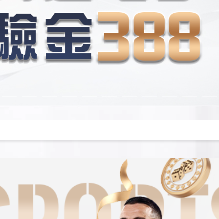
德州撲克、輪盤等遊戲，無論您身在何處，都能提供您最佳的投
城票無論您是學生、上班族、創業者、家庭主婦還是退休人士，
您生活多一份精彩。
隨時關注您的選擇賽事，並享受刺激
驗，讓您享受到高水位投注