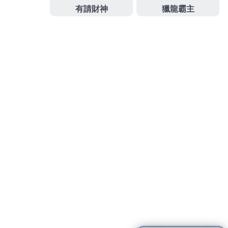
通博娛樂城代理卓越的品質與誠信出金，是留住玩
家的終極武器
分類
未分類
老虎機
通博娛樂
通博娛樂城
通博娛樂城代理
通博娛樂城儲值