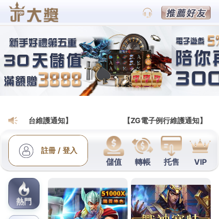
通博娛樂城官方網站
老虎機狂熱者看過來，一鍵觸
發百萬累積大獎
你喜歡那種轉盤轉動、金幣瘋狂掉落的震撼感嗎？通
博娛樂城官方網站引進了數百款最新、最熱門的電子
老虎機
遊戲，擁有超高的返還率與驚人的JP累積大
獎，在這裡，每一次點擊都充滿了無限可能，一秒變
富豪絕對不是夢想！不僅遊戲好玩，在金流服務上更
是做到無懈可擊，我們支援多種便利的儲值管道，並
且提供極速的出金服務，大額提款同樣安全迅速，我