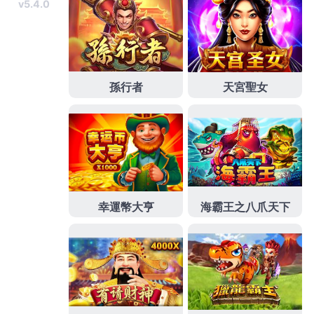
一
篇
文
章:
搜尋
搜
尋
近期文章
權威機構認證！最值得信賴的公平吃角子老虎機
免費遊戲狂發！零成本開啟你的爆金之亂
財富巨輪開始轉動，通博娛樂城儲值即刻解鎖限時
好康