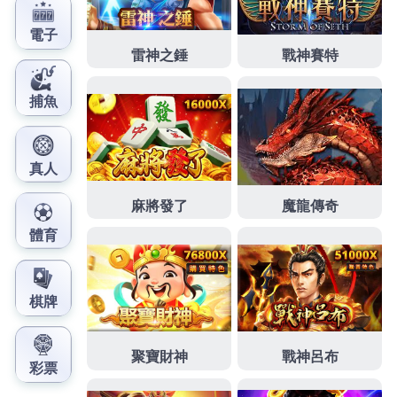
入，穩坐享高額被動收入，平台萬款遊戲涵蓋棋牌、
電子、體育等多品類，滿足不同玩家需求，搭配註冊
即送體驗金、充值返利等福利，大幅提升推廣轉化
率。
通博娛樂城代理
專享免費營銷素材庫，每日更新高質
宣傳海報、短視頻、朋友圈文案、社群推廣語，涵蓋
節日活動、玩家福利、遊戲亮點等多場景，專屬推廣
鏈接與二維碼便於分享，微信、抖音、快手、論壇等
全渠道均可快速鋪開推廣，代理無需懂設計、無需寫
文案，直接套用素材即可高效推廣，24小時客服提供
推廣建議，業績上漲輕而易舉，佣金收益水漲船高。
搜尋