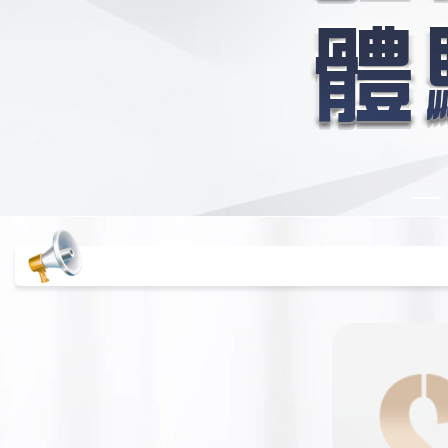
平公正，高返獎率讓獲勝機會大大提升，新手註冊
專屬免費轉輪與現金回饋，平台介面設計直觀友好
一位會員的體驗，安全支付系統與專業客服團隊，
悅！24小時客服高效服務，存款提款操作簡單，多
想在休閒中輕鬆獲利
？好博娛樂城
滿滿驚喜等你！
惠不停，定期抽獎、賽事挑戰贏現金大獎與實物禮
博彩競猜刺激，以安全為基石，國際先進加密技術