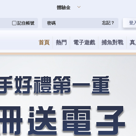
快感，讓人緊張萬分。吃角子老虎機最大的魅力在於，即使是一枚錢幣也能夠
遊戲矩陣脫穎而出！無論你鍾愛傳統棋牌類的線上百家樂、
、即開型刮刮樂，這裡都能找到心儀款，所有遊戲均經嚴格檢測，確保