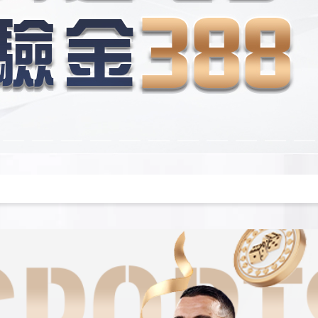
不僅有豐厚註冊獎金，首次儲值更享加碼優惠，累積等級還能解
，手機電腦同步暢玩，隨時隨地享受娛樂樂趣，
好博娛樂城
重視
讓你在體驗刺激遊戲的同時，毫無後顧之憂，盡情享受獲勝的喜
端兼容隨時暢玩，加入好博娛樂城，快樂與獎金雙豐收！
豐富遊戲選擇搭配超多優惠，新會員專屬紅利，首存加碼、返水
品，真人百家樂賠率優厚，電子遊戲獎池豐厚、中獎機率高，體
與安全系統，會員信息與資金安全有保障，遊戲公平公正。